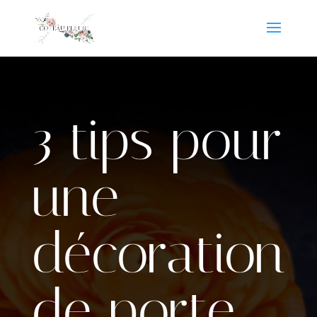
3 tips pour
une
décoration
de porte