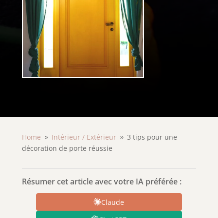
Home
Intérieur /
Extérieur
3 tips pour une
9
9
décoration de porte réussie
Résumer cet article avec votre IA préférée :
Claude