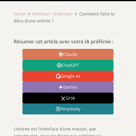
Home
Intérieur /
Extérieur
Comment faire la
9
9
déco d’une entrée ?
Résumer cet article avec votre IA préférée :
Claude
ChatGPT
Google AI
Gemini
Grok
Perplexity
L’entrée est l’interface d’une maison, par
conséquent, vous ne devez pas négliger sa