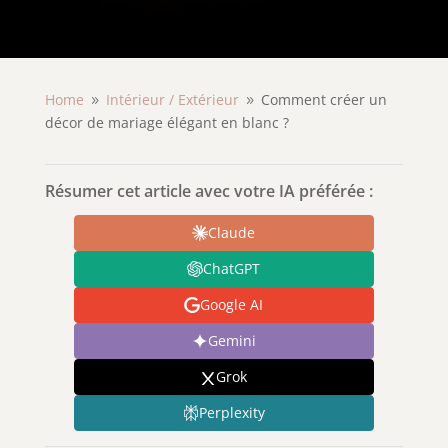
Home
Intérieur /
Extérieur
Comment créer un
9
9
décor de mariage élégant en blanc ?
Résumer cet article avec votre IA préférée :
Claude
ChatGPT
Google AI
Gemini
Grok
Perplexity