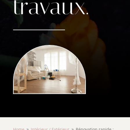
travaux.
Home
Intérieur /
Extérieur
Rénovation rapide :
9
9