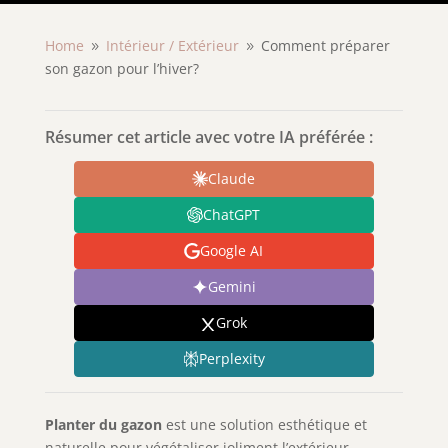
Home
Intérieur /
Extérieur
Comment préparer
9
9
son gazon pour l’hiver?
Résumer cet article avec votre IA préférée :
Claude
ChatGPT
Google AI
Gemini
Grok
Perplexity
Planter du gazon
est une solution esthétique et
naturelle pour végétaliser joliment l’extérieur.