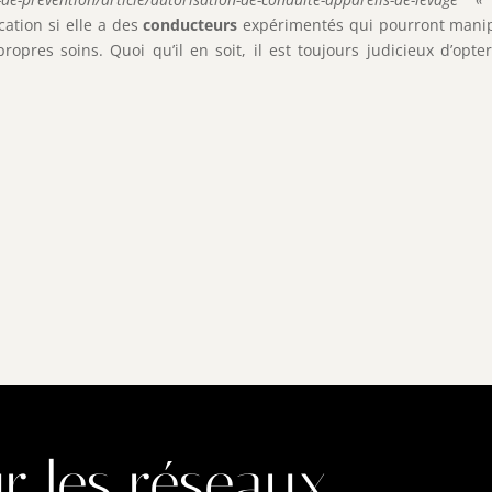
ation si elle a des
conducteurs
expérimentés qui pourront manipu
opres soins. Quoi qu’il en soit, il est toujours judicieux d’o
r les réseaux