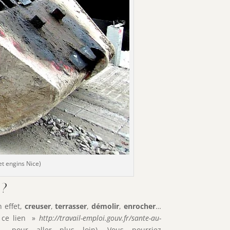
et engins Nice)
 ?
 effet,
creuser
,
terrasser
,
démolir
,
enrocher
…
r ce lien »
http://travail-emploi.gouv.fr/sante-au-
 «
pour aller plus loin). Vous pourriez