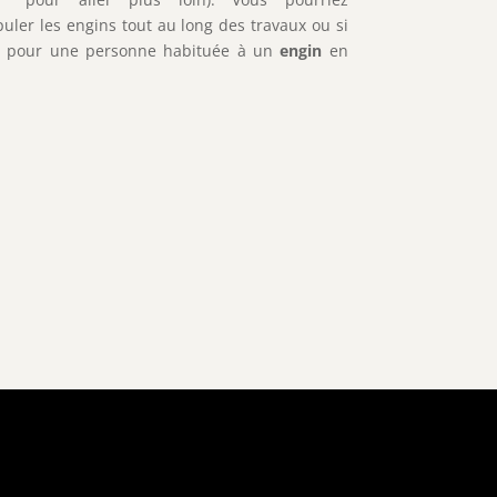
ler les engins tout au long des travaux ou si
pter pour une personne habituée à un
engin
en