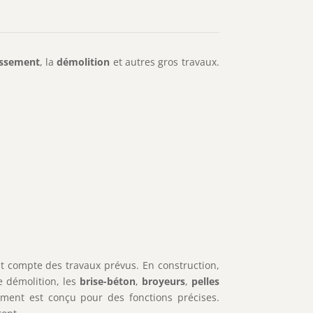
assement
, la
démolition
et autres gros travaux.
nant compte des travaux prévus. En construction,
e démolition, les
brise-béton
,
broyeurs
,
pelles
ement est conçu pour des fonctions précises.