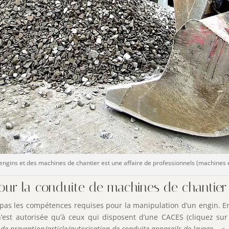
ngins et des machines de chantier est une affaire de professionnels (machines 
 pour la conduite de machines de chantier
pas les compétences requises pour la manipulation d’un engin. En
n’est autorisée qu’à ceux qui disposent d’une CACES (cliquez su
s-de-prevention/article/autorisation-de-conduite-appareils-de-levage