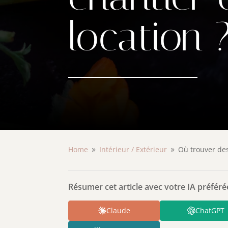
location 
Home
Intérieur /
Extérieur
Où trouver des
9
9
Résumer cet article avec votre IA préférée
Claude
ChatGPT