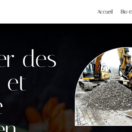
Accueil
Bio 
er des
 et
e
en