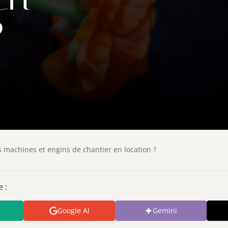
?
 machines et engins de chantier en location ?
 :
Google AI
Gemini