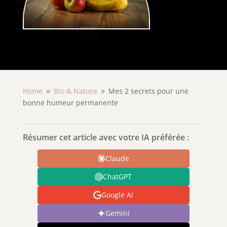
Home
Bio & Nature
Mes 2 secrets pour une
9
9
bonne humeur permanente
Résumer cet article avec votre IA préférée :
Claude
ChatGPT
Google AI
Gemini