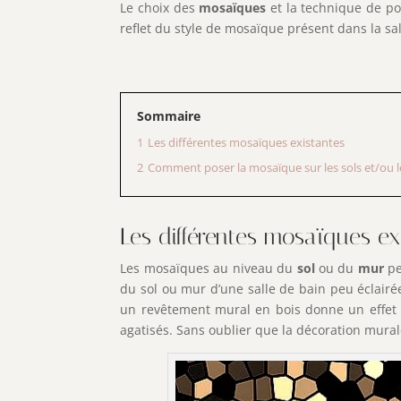
Le choix des
mosaïques
et la technique de po
reflet du style de mosaïque présent dans la sal
Sommaire
1
Les différentes mosaïques existantes
2
Comment poser la mosaïque sur les sols et/ou l
Les différentes mosaïques ex
Les mosaïques au niveau du
sol
ou du
mur
pe
du sol ou mur d’une salle de bain peu éclairé
un revêtement mural en bois donne un effet o
agatisés. Sans oublier que la décoration mural