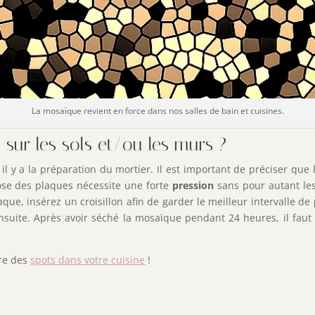
La mosaïque revient en force dans nos salles de bain et cuisines.
ur les sols et/ou les murs ?
, il y a la préparation du mortier. Il est important de préciser que
pose des plaques nécessite une forte
pression
sans pour autant les
ue, insérez un croisillon afin de garder le meilleur intervalle de
te. Après avoir séché la mosaïque pendant 24 heures, il faut ret
tre des
spots dans votre cuisine
!