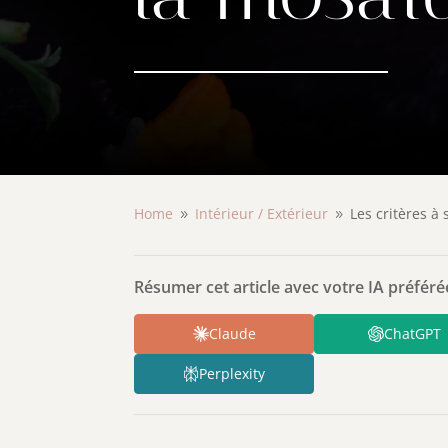
Home
Intérieur /
Extérieur
Les critères à
9
9
Résumer cet article avec votre IA préférée
Claude
ChatGPT
Perplexity