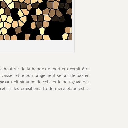
 la hauteur de la bande de mortier devrait être
 casser et le bon rangement se fait de bas en
pose
. L’élimination de colle et le nettoyage des
irer les croisillons. La dernière étape est la