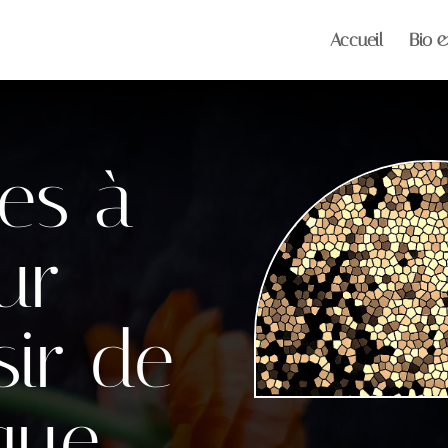
Accueil
Bio 
res à
ur
sir de
que