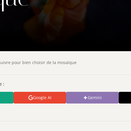
 suivre pour bien choisir de la mosaïque
 :
Google AI
Gemini