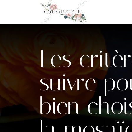
Les critè
suivre po
bien choi
la mosaï