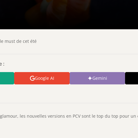
le must de cet été
 :
Google AI
Gemini
 glamour, les nouvelles versions en PCV sont le top du top pour un 