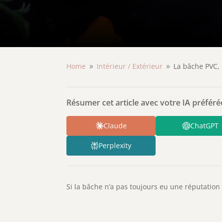
Home
Intérieur /
Extérieur
La bâche PVC, 
9
9
Résumer cet article avec votre IA préférée
Claude
ChatGPT
Perplexity
Si la bâche n’a pas toujours eu une réputation