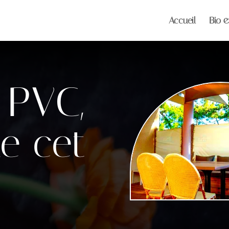
Accueil
Bio 
 PVC,
e cet