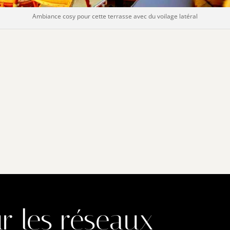
Ambiance cosy pour cette terrasse avec du voilage latéral
r les réseaux