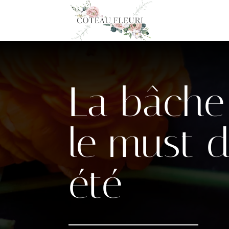
La bâche
le must d
été