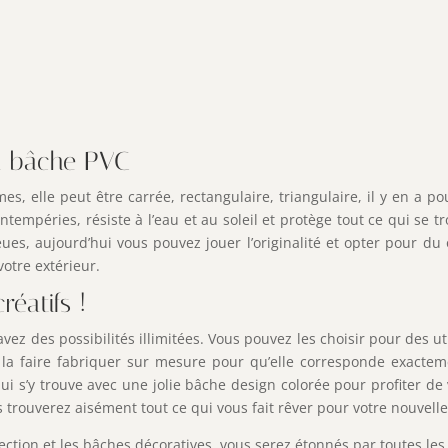
la bâche PVC
, elle peut être carrée, rectangulaire, triangulaire, il y en a pou
intempéries, résiste à l’eau et au soleil et protège tout ce qui se 
ues, aujourd’hui vous pouvez jouer l’originalité et opter pour du 
otre extérieur.
éatifs !
vez des possibilités illimitées. Vous pouvez les choisir pour des u
la faire fabriquer sur mesure pour qu’elle corresponde exacte
ui s’y trouve avec une jolie bâche design colorée pour profiter d
s trouverez aisément tout ce qui vous fait rêver pour votre nouvelle
ction et les bâches décoratives, vous serez étonnés par toutes les 