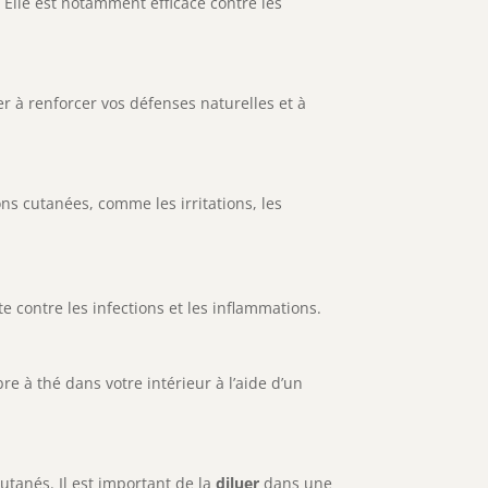
. Elle est notamment efficace contre les
er à renforcer vos défenses naturelles et à
ons cutanées, comme les irritations, les
e contre les infections et les inflammations.
bre à thé dans votre intérieur à l’aide d’un
utanés. Il est important de la
diluer
dans une