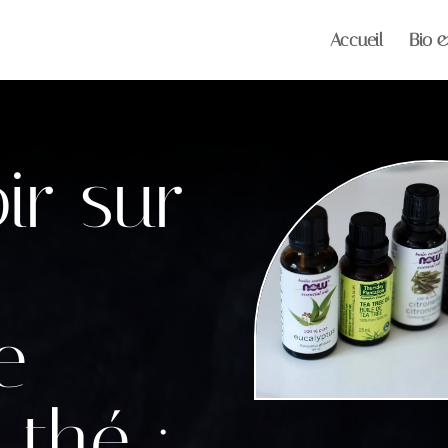
Accueil
Bio 
ir sur
e
 thé :