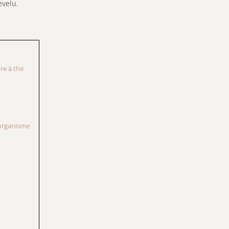
evelu.
bre à thé
l’organisme