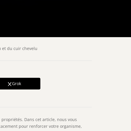
u et du cuir chevelu
Grok
 propriétés. Dans cet article, nous vous
fficacement pour renforcer votre organisme,