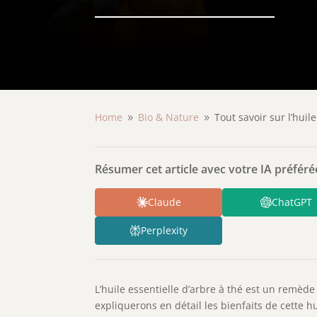
Home
Bio & Nature
Tout savoir sur l’huil
9
9
Résumer cet article avec votre IA préférée
Claude
ChatGPT
Perplexity
L’huile essentielle d’arbre à thé est un remède
expliquerons en détail les bienfaits de cette h