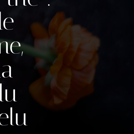
de
me,
la
du
elu