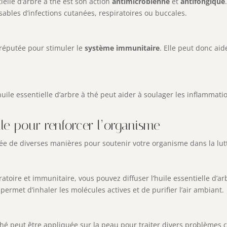
ielle d’arbre à thé est son action
antimicrobienne
et
antifongique
sables d’infections cutanées, respiratoires ou buccales.
t réputée pour stimuler le
système immunitaire
. Elle peut donc aid
’huile essentielle d’arbre à thé peut aider à soulager les inflammati
elle pour renforcer l’organisme
lisée de diverses manières pour soutenir votre organisme dans la lutt
ratoire et immunitaire, vous pouvez diffuser l’huile essentielle d’ar
permet d’inhaler les molécules actives et de purifier l’air ambiant.
 thé peut être appliquée sur la peau pour traiter divers problèmes c