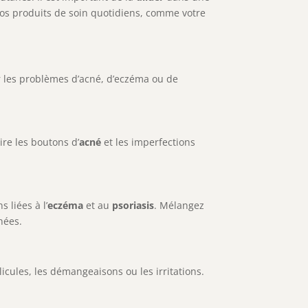
à vos produits de soin quotidiens, comme votre
er les problèmes d’acné, d’eczéma ou de
ire les boutons d’
acné
et les imperfections
 liées à l’
eczéma
et au
psoriasis
. Mélangez
hées.
licules, les démangeaisons ou les irritations.