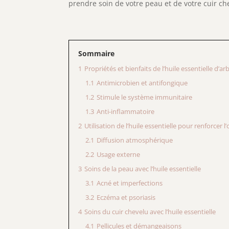
prendre soin de votre peau et de votre cuir ch
Sommaire
1
Propriétés et bienfaits de l’huile essentielle d’ar
1.1
Antimicrobien et antifongique
1.2
Stimule le système immunitaire
1.3
Anti-inflammatoire
2
Utilisation de l’huile essentielle pour renforcer 
2.1
Diffusion atmosphérique
2.2
Usage externe
3
Soins de la peau avec l’huile essentielle
3.1
Acné et imperfections
3.2
Eczéma et psoriasis
4
Soins du cuir chevelu avec l’huile essentielle
4.1
Pellicules et démangeaisons