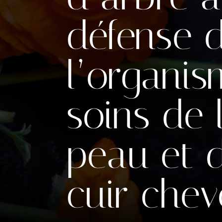
défense 
l’organis
soins de 
peau et 
cuir chev