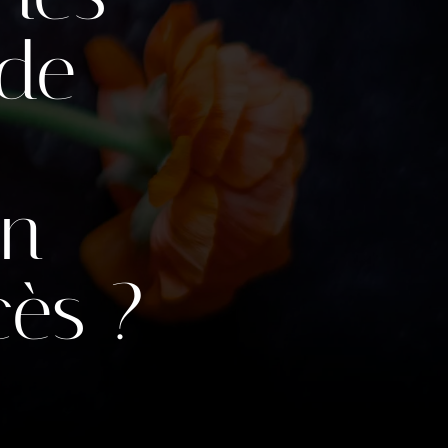
 de
on
cès ?