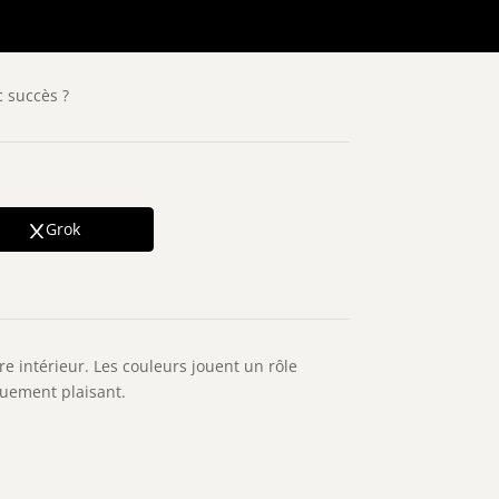
 succès ?
Grok
re intérieur. Les couleurs jouent un rôle
iquement plaisant.