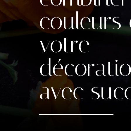
couleurs
votre
décorati
avec suc