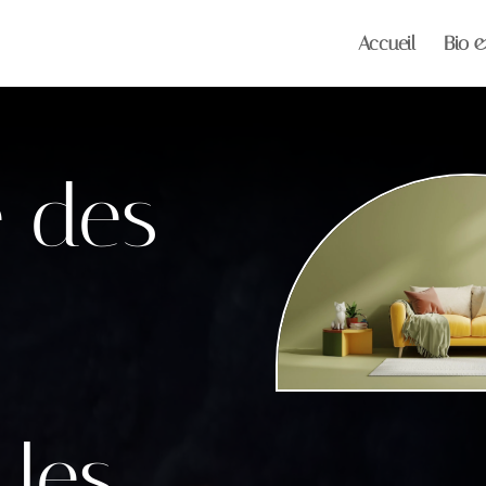
Accueil
Bio 
 des
 les