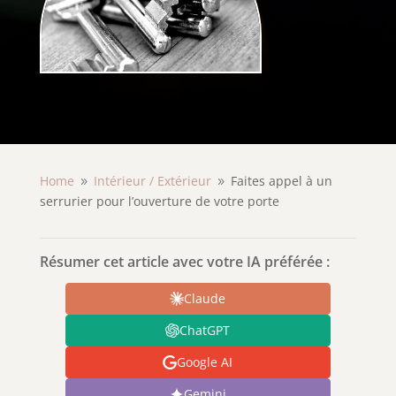
Home
Intérieur /
Extérieur
Faites appel à un
9
9
serrurier pour l’ouverture de votre porte
Résumer cet article avec votre IA préférée :
Claude
ChatGPT
Google AI
Gemini